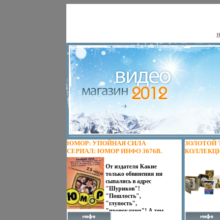
Н
ЮМОР: УПОЙНАЯ СИЛА
ЗОЛОТОЙ 
СЕРИАЛ: ЮМОР ИНФО 3676B.
КОЛЛЕКЦИ
DVD + КНИ
От издателя Какие
ЗОЛОТОЙ 
только обвинения ни
3769B.
сыпались в адрес
"Шуриков"!
"Пошлость",
"глупость",
"провокация"! А тем
временем уже на