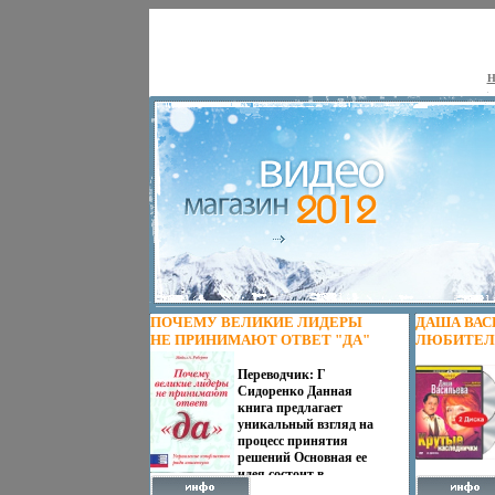
Н
ПОЧЕМУ ВЕЛИКИЕ ЛИДЕРЫ
ДАША ВАС
НЕ ПРИНИМАЮТ ОТВЕТ "ДА"
ЛЮБИТЕЛ
УПРАВЛЕНИЕ КОНФЛИКТОМ
СЫСКА К
РАДИ КОНСЕНСУСА MICHAEL A
Переводчик: Г
НАСЛЕДНИЧ
Сидоренко Данная
ROBERTO, MICHAEL ROBERTO
РУССКИЙ 
книга предлагает
ИНФО 11436J.
11439J.
уникальный взгляд на
процесс принятия
решений Основная ее
идея состоит в
следующем: