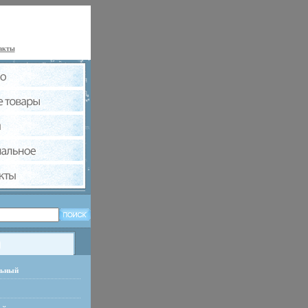
акты
льный