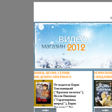
Н
КНЯЗЬ ИГОРЬ СЕРИЯ:
МЭРИ ПОП
ШЕДЕВРЫ ОПЕРНОГО
СВИДАНИЯ!
ИСКУССТВА ИНФО 12847J.
(УПРОЩЕН
От издателя Борис
(KEEP CA
Хмельницкий
КРУПНЫЙ
("Красная палатка"),
РЕГИОНАЛЬ
Нелли Пшенная
КОЛИЧЕСТВ
("Гардемарины,
СЛОЙ) ЗВ
вперед!"), Борис
РУССКИЙ 
Токарев ("Два
ИНФО 1284
капитана") и Александр