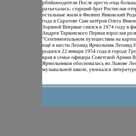
рбпйаюодители После ареста отца больш
разъехалась: старший брат Ростислав отп
остальные жили в Филипп Янковский Роди
года в Саратове Сын актёров Олега Янко
Зориной Впервые снялся в 1974 году в ф
Андрея Тарковского Первая взрослая роль
"Сентиментальном путешествии на карто
ещё в шести Леонид Ярмольник Леонид 
родился 22 января 1954 года в городе Г
края в семье офицера Советской Армии В
Ярмольников обосновалась во Львове Ле
музыкальной школе, увлекался литературо