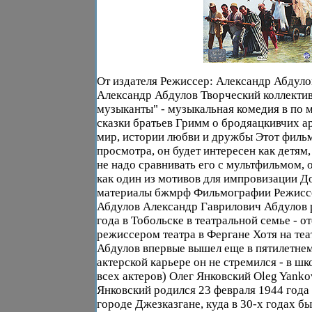
От издателя Режиссер: Александр Абдул
Александр Абдулов Творческий коллекти
музыканты" - музыкальная комедия в по
сказки братьев Гримм о бродяацкивчих ар
мир, истории любви и дружбы Этот филь
просмотра, он будет интересен как детям,
не надо сравнивать его с мультфильмом, 
как один из мотивов для импровизации 
материалы бжмрф Фильмографии Режисс
Абдулов Александр Гаврилович Абдулов 
года в Тобольске в театральной семье - о
режиссером театра в Фергане Хотя на те
Абдулов впервые вышел еще в пятилетнем 
актерской карьере он не стремился - в шк
всех актеров) Олег Янковский Oleg Yank
Янковский родился 23 февраля 1944 года 
городе Джезказгане, куда в 30-х годах б