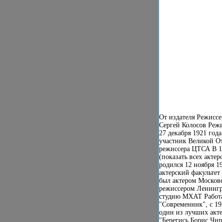
От издателя Режиссе
Сергей Колосов Режи
27 декабря 1921 год
участник Великой От
режиссера ЦТСА В 1
(показать всех акте
родился 12 ноября 1
актерский факультет
был актером Московс
режиссером Ленингр
студию МХАТ Работал
"Современник", с 1
один из лучших акте
"Берегись Борис Чир