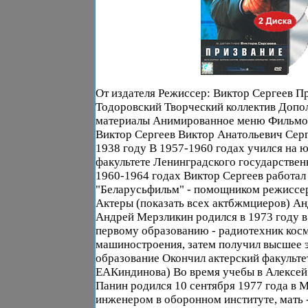
От издателя Режиссер: Виктор Сергеев П
Тодоровский Творческий коллектив Допо
материалы Анимированное меню Фильмо
Виктор Сергеев Виктор Анатольевич Серг
1938 году В 1957-1960 годах учился на 
факультете Ленинградского государствен
1960-1964 годах Виктор Сергеев работал
"Беларусьфильм" - помощником режиссер
Актеры (показать всех актбжмциеров) А
Андрей Мерзликин родился в 1973 году в
первому образованию - радиотехник кос
машиностроения, затем получил высшее 
образование Окончил актерский факульте
ЕАКиндинова) Во время учебы в Алексей
Панин родился 10 сентября 1977 года в 
инженером в оборонном институте, мать 