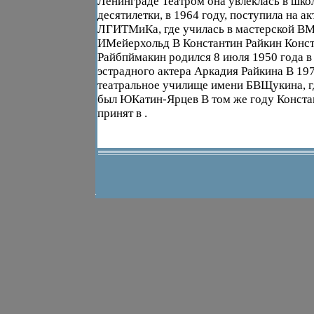
Ленинграде Театром она увлеклась в школ
десятилетки, в 1964 году, поступила на а
ЛГИТМиКа, где училась в мастерской ВМ
ИМейерхольд В Константин Райкин Конс
Райбпймакин родился 8 июля 1950 года в
эстрадного актера Аркадия Райкина В 197
театральное училище имени БВЩукина, г
был ЮКатин-Ярцев В том же году Конста
принят в .