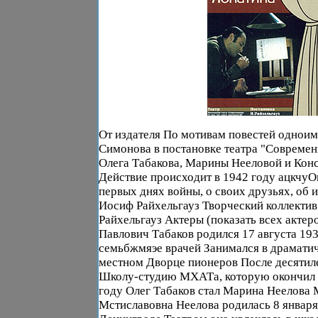
От издателя По мотивам повестей одноим
Симонова в постановке театра "Современ
Олега Табакова, Марины Нееловой и Кон
Действие происходит в 1942 году ацкчуО
первых днях войны, о своих друзьях, об 
Иосиф Райхельгауз Творческий коллекти
Райхельгауз Актеры (показать всех актер
Павлович Табаков родился 17 августа 193
семьбжмяэе врачей Занимался в драматич
местном Дворце пионеров После десятиле
Школу-студию МХАТа, которую окончил в
году Олег Табаков стал Марина Неелова
Мстиславовна Неелова родилась 8 января