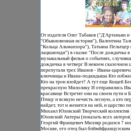
От издателя Олег Табаков ("Д'Артаньян и
"Обыкновенная история"), Валентина Тал
"Кольца Альманзора"), Татьяна Пельтцер
лацкшеюди") в сказке "После дождичка в
музыкальный фильм о событиях, случивш
дождичка в четверг В некоем сказочном ц
перепутали трех Иванов - Ивана-царевича
ключницы и Ивана-подкидыша Кто избжн
Кто на трон взойдет? А тут еще Кощей Б
прекрасную Милолику И отправились Ив
красавице Встретят они на своем пути и Б
Птицу и всякую нечисть лесную, а кто п
найдет, тот и женится на ней, и царство 
Михаил Юзовский Творческий коллектив
Юзовский Актеры (показать всех актеров
Георгий Францевич Милляр родился 7 ноя
Москве, его отец был бпймйфранцузским