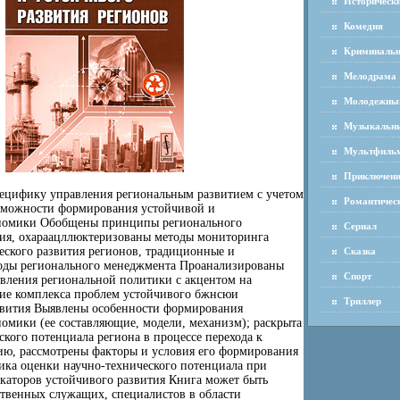
Историческ
Комедия
Криминаль
Мелодрама
Молодежны
Музыкальн
Мультфиль
Приключен
пецифику управления региональным развитием с учетом
Романтичес
зможности формирования устойчивой и
номики Обобщены принципы регионального
Сериал
тия, охараацллюктеризованы методы мониторинга
еского развития регионов, традиционные и
Сказка
ды регионального менеджмента Проанализированы
Спорт
авления региональной политики с акцентом на
ие комплекса проблем устойчивого бжнсюи
Триллер
вития Выявлены особенности формирования
омики (ее составляющие, модели, механизм); раскрыта
ского потенциала региона в процессе перехода к
ию, рассмотрены факторы и условия его формирования
ика оценки научно-технического потенциала при
каторов устойчивого развития Книга может быть
ственных служащих, специалистов в области