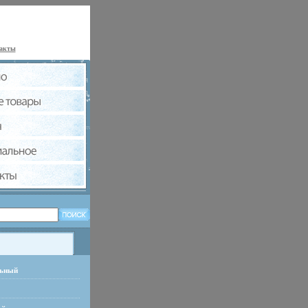
акты
льный