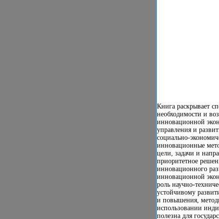
Книга раскрывает с
необходимости и во
инновационной эко
управления и разви
социально-экономич
инновационные мето
цели, задачи и напр
приоритетное решен
инновационного раз
инновационной экон
роль научно-техниче
устойчивому развит
и повышения, метод
использовании инди
полезна для государ