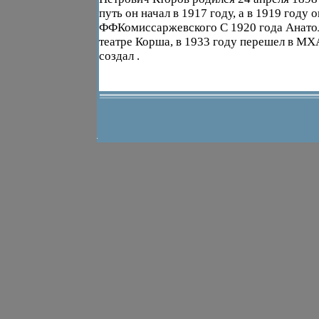
путь он начал в 1917 году, а в 1919 году
ФФКомиссаржевского С 1920 года Анатол
театре Корша, в 1933 году перешел в МХА
создал .