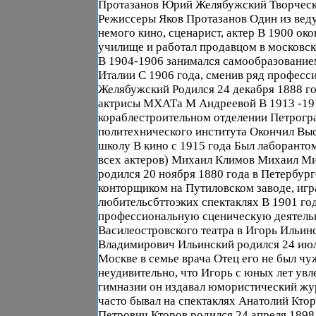
Протазанов Юрий Желябужский Творческ
Режиссеры Яков Протазанов Один из ве
немого кино, сценарист, актер В 1900 ок
училище и работал продавцом в московс
В 1904-1906 занимался самообразование
Италии С 1906 года, сменив ряд професс
Желябужский Родился 24 декабря 1888 го
актрисы МХАТа М Андреевой В 1913 -191
кораблестроительном отделении Петрогр
политехнического института Окончил В
школу В кино с 1915 года Был лаборанто
всех актеров) Михаил Климов Михаил М
родился 20 ноября 1880 года в Петербур
конторщиком на Путиловском заводе, игр
любительсбттоэких спектаклях В 1901 год
профессиональную сценическую деятельн
Василеостровского театра в Игорь Ильин
Владимирович Ильинский родился 24 июл
Москве в семье врача Отец его не был чуж
неудивительно, что Игорь с юных лет увле
гимназии он издавал юмористический жу
часто бывал на спектаклях Анатолий Кто
Петрович Кторов родился 24 апреля 1898