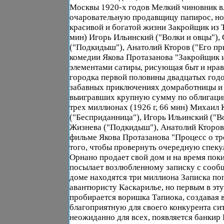
Москвы 1920-х годов Мелкий чиновник в
очаровательную продавщицу папирос, но
красивой и богатой жизни Закройщик из Т
мин) Игорь Ильинский ("Волки и овцы"),
("Подкидыш"), Анатолий Кторов ("Его пр
комедии Якова Протазанова "Закройщик 
элементами сатиры, рисующая быт и нра
городка первой половины двадцатых годо
забавных приключениях домработницы и
выигравших крупную сумму по облигации
трех миллионах (1926 г, 66 мин) Михаил
("Бесприданница"), Игорь Ильинский ("Во
Жизнева ("Подкидыш"), Анатолий Кторов
фильме Якова Протазанова "Процесс о тр
того, чтобы провернуть очередную спеку
Орнано продает свой дом и на время пок
посылает возлюбленному записку с сообщ
доме находятся три миллиона Записка по
авантюристу Каскарилье, но первым в эту
пробирается воришка Тапиока, создавая 
благоприятную для своего конкурента сит
неожиданно для всех, появляется банкир