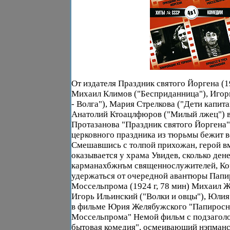
От издателя Праздник святого Йоргена (19
Михаил Климов ("Бесприданница"), Игор
- Волга"), Мария Стрелкова ("Дети капита
Анатолий Ктоацлфюров ("Милый лжец") в
Протазанова "Праздник святого Йоргена
церковного праздника из тюрьмы бежит 
Смешавшись с толпой прихожан, герой в
оказывается у храма Увидев, сколько дене
карманахбжнъм священнослужителей, Ко
удержаться от очередной авантюры Папи
Моссельпрома (1924 г, 78 мин) Михаил Ж
Игорь Ильинский ("Волки и овцы"), Юлия
в фильме Юрия Желябужского "Папиросн
Моссельпрома" Немой фильм с подзаголо
бытовая комедия", осмеивающий нэпманс