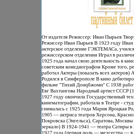
От издателя Режиссер: Иван Пырьев Твор
Режиссер Иван Пырьев В 1923 году Иван
актерское отделение ГЭКТЕМАСа, учился
режиссерском отделении Играл в различн
1925 года начал свою деятельность в кин
советским комедиографом Кроме того, р
работал Актеры (показать всех актеров)
Родился в Симферополе В кино дебютиров
фильме "Тихий Донqбжомн" С 1938 работ
Евг Вахтангова Народный артист СССР (
1927 году окончила Государственный те
кинематографии, работала в Театре - сту
снималась с 1925 года Мария Яроцкая Ро
1905 — актриса театров Херсона, Красно
Покровска (Энгельса), Саратова, Москвы
зеркало) В 1924-1941 — театра Сатиры в
1927 года (первая роль — медсестра — в 