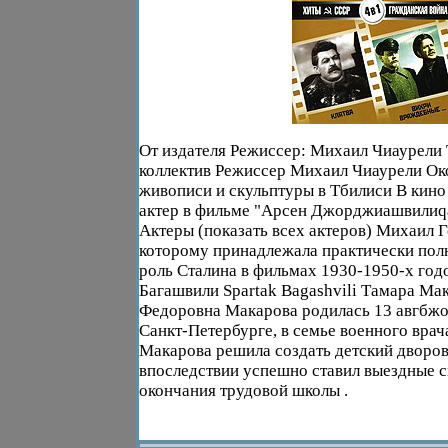
От издателя Режиссер: Михаил Чиаурели
коллектив Режиссер Михаил Чиаурели Ок
живописи и скульптуры в Тбилиси В кино
актер в фильме "Арсен Джорджиашвилиq
Актеры (показать всех актеров) Михаил Г
которому принадлежала практически пол
роль Сталина в фильмах 1930-1950-х год
Багашвили Spartak Bagashvili Тамара Ма
Федоровна Макарова родилась 13 авгбжо
Санкт-Петербурге, в семье военного врач
Макарова решила создать детский дворов
впоследствии успешно ставил выездные с
окончания трудовой школы .