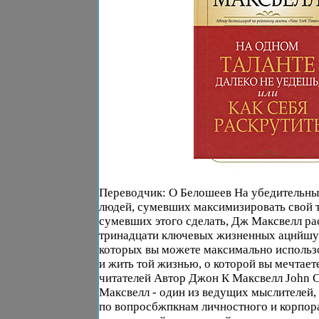
Переводчик: О Белошеев На убедительн
людей, сумевших максимизировать свой та
сумевших этого сделать, Дж Максвелл ра
тринадцати ключевых жизненных ацнйшу
которых вы можете максимально использо
и жить той жизнью, о которой вы мечтает
читателей Автор Джон К Максвелл John 
Максвелл - один из ведущих мыслителей, 
по вопросбжпкнам личностного и корпора