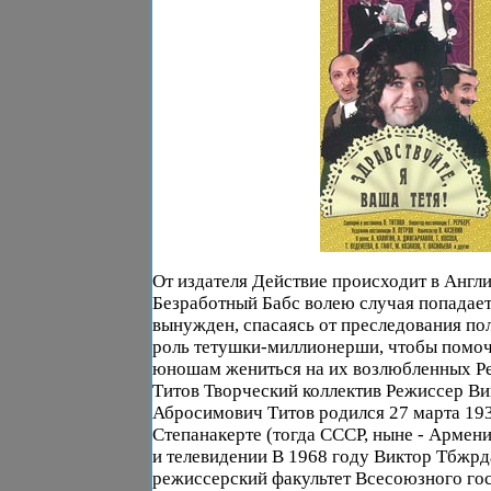
От издателя Действие происходит в Англи
Безработный Бабс волею случая попадает 
вынужден, спасаясь от преследования по
роль тетушки-миллионерши, чтобы помоч
юношам жениться на их возлюбленных Р
Титов Творческий коллектив Режиссер Ви
Абросимович Титов родился 27 марта 193
Степанакерте (тогда СССР, ныне - Армени
и телевидении В 1968 году Виктор Тбжрд
режиссерский факультет Всесоюзного го