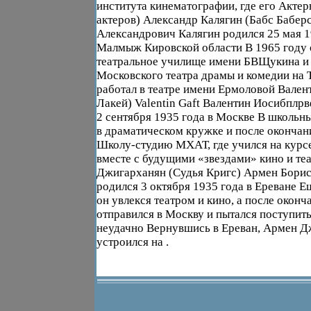
института кинематографии, где его Актер
актеров) Александр Калягин (Бабс Бабер
Александрович Калягин родился 25 мая 1
Малмыж Кировской области В 1965 году 
театральное училище имени БВЩукина и 
Московского театра драмы и комедии на Т
работал в театре имени Ермоловой Валент
Лакей) Valentin Gaft Валентин Иосибплр
2 сентября 1935 года в Москве В школьн
в драматическом кружке и после окончан
Школу-студию МХАТ, где учился на курс
вместе с будущими «звездами» кино и те
Джигарханян (Судья Кригс) Армен Бори
родился 3 октября 1935 года в Ереване Е
он увлекся театром и кино, а после окон
отправился в Москву и пытался поступит
неудачно Вернувшись в Ереван, Армен Д
устроился на .