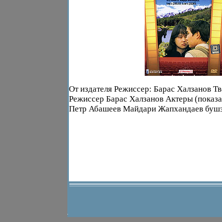
От издателя Режиссер: Барас Халзанов Т
Режиссер Барас Халзанов Актеры (показат
Петр Абашеев Майдари Жапхандаев бушз