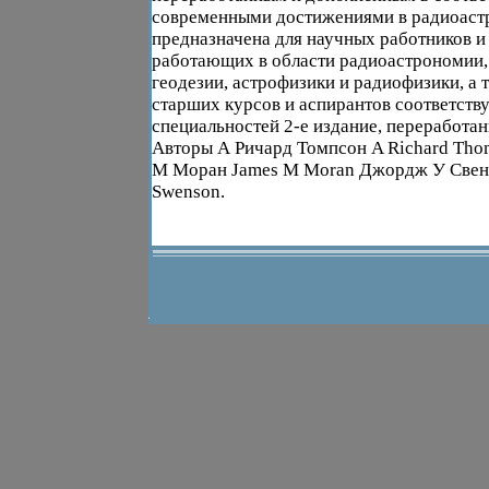
современными достижениями в радиоаст
предназначена для научных работников и
работающих в области радиоастрономии,
геодезии, астрофизики и радиофизики, а 
старших курсов и аспирантов соответст
специальностей 2-е издание, переработа
Авторы А Ричард Томпсон A Richard Th
М Моран James M Moran Джордж У Свен
Swenson.