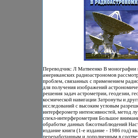
Переводчик: Л Матвеенко В монографии
американских радиоастрономов рассмот
проблем, связанных с применением рад
для получения изображений астрономиче
решения задач астрометрии, геодезии, г
космической навигации Затронуты и дру
исследований с высоким угловым разреш
интерферометр интенсивностей, метод л
спекл-интерферометрия Большое внимани
обработке данных бжсотнаблюдений Нас
издание книги (1-е издание - 1986 год) яв
переработанным и дополненным в соотве