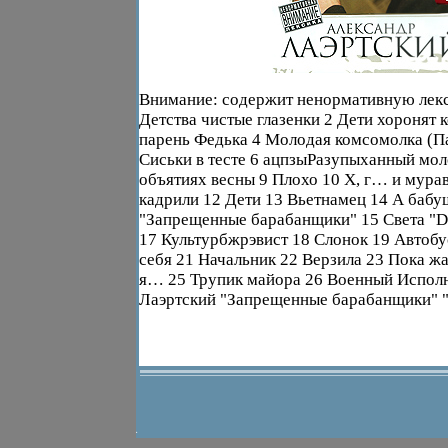
Внимание: содержит ненормативную лек
Детства чистые глазенки 2 Дети хоронят 
парень Федька 4 Молодая комсомолка (Па
Сиськи в тесте 6 ацпзыРазупыханный мол
объятиях весны 9 Плохо 10 Х, г… и мура
кадрили 12 Дети 13 Вьетнамец 14 А бабу
"Запрещенные барабанщики" 15 Света "
17 Культурбжрэвист 18 Слонок 19 Автоб
себя 21 Начальник 22 Верзила 23 Пока жа
я… 25 Трупик майора 26 Военный Испол
Лаэртский "Запрещенные барабанщики" 