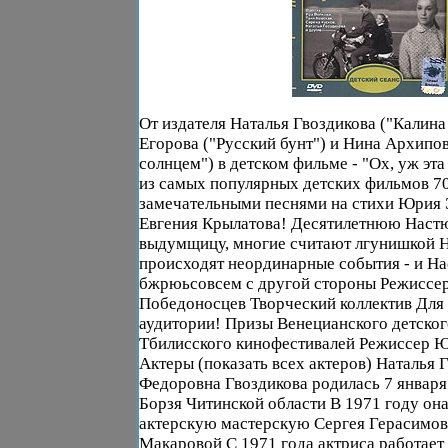
От издателя Наталья Гвоздикова ("Калина
Егорова ("Русский бунт") и Нина Архипо
солнцем") в детском фильме - "Ох, уж эт
из самых популярных детских фильмов 70
замечательными песнями на стихи Юрия 
Евгения Крылатова! Десятилетнюю Настю
выдумщицу, многие считают лгунишкой 
происходят неординарные события - и На
бжрюьсовсем с другой стороны Режиссе
Победоносцев Творческий коллектив Для
аудитории! Призы Венецианского детског
Тбилисского кинофестивалей Режиссер 
Актеры (показать всех актеров) Наталья 
Федоровна Гвоздикова родилась 7 января 
Борзя Читинской области В 1971 году он
актерскую мастерскую Сергея Герасимов
Макаровой С 1971 года актриса работает