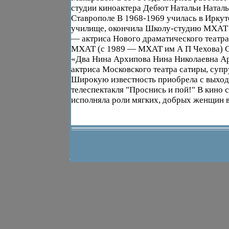
студии киноактера Дебют Натальи Наталь
Ставрополе В 1968-1969 училась в Иркут
училище, окончила Школу-студию МХАТ 
— актриса Нового драматического театра
МХАТ (с 1989 — МХАТ им А П Чехова) С
«Два Нина Архипова Нина Николаевна А
актриса Московского театра сатиры, супр
Широкую известность приобрела с выход
телеспектакля "Проснись и пой!" В кино 
исполняла роли мягких, добрых женщин в