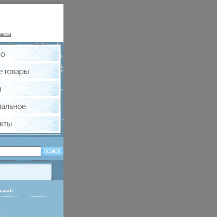
акты
льный