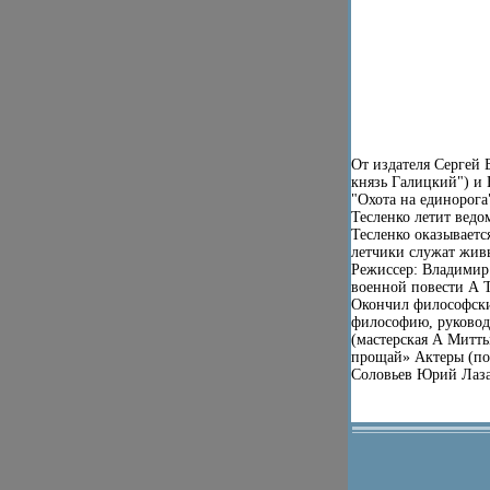
От издателя Сергей 
князь Галицкий") и 
"Охота на единорог
Тесленко летит ведо
Тесленко оказываетс
летчики служат жив
Режиссер: Владимир
военной повести А 
Окончил философски
философию, руковод
(мастерская А Митты
прощай» Актеры (пок
Соловьев Юрий Лаза