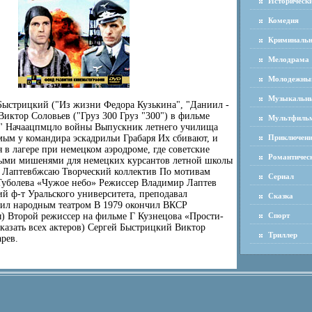
Историческ
Комедия
Криминаль
Мелодрама
Молодежны
Музыкальн
Быстрицкий ("Из жизни Федора Кузькина", "Даниил -
Виктор Соловьев ("Груз 300 Груз "300") в фильме
Мультфиль
а" Начаацпмцло войны Выпускник летнего училища
мым у командира эскадрильи Грабаря Их сбивают, и
Приключен
я в лагере при немецком аэродроме, где советские
Романтичес
ыми мишенями для немецких курсантов летной школы
 Лаптевбжсаю Творческий коллектив По мотивам
Сериал
Туболева «Чужое небо» Режиссер Владимир Лаптев
й ф-т Уральского университета, преподавал
Сказка
ил народным театром В 1979 окончил ВКСР
) Второй режиссер на фильме Г Кузнецова «Прости-
Спорт
азать всех актеров) Сергей Быстрицкий Виктор
Триллер
рев.