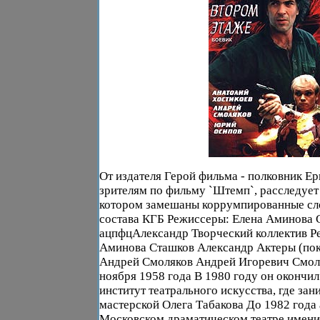
От издателя Герой фильма - полковник Е
зрителям по фильму `Штемп`, расследует 
котором замешаны коррумпированные сл
состава КГБ Режиссеры: Елена Аминова 
ацпфцАлександр Творческий коллектив Р
Аминова Сташков Александр Актеры (пока
Андрей Смоляков Андрей Игоревич Смол
ноября 1958 года В 1980 году он окончи
институт театрального искусства, где за
мастерской Олега Табакова До 1982 года 
Московском драматическом театре имени