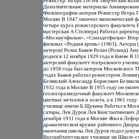
Режиссер: Игорь Гостев Творческий колл
Дополнительные материалы Анимирован
Фильмографии актеров Режиссер Игорь Г
Москве В 1947 окончил экономический ф
четыре курса режиссерского факультета 
мастерская А Столпера) Работал директор
«Моснаучфильм», «Союздетфильм» Втор
фильмах «Родная кровь» (1963), Актеры (
актеров) Ролан Быков Ролан (Роланд) Ан
родился 12 ноября 1929 года в Киеве В 1
актерский факультет театрального учил
до 1958 года был актером Московского 
годах Быков работал режиссером Ленинг
Белявский Александр Борисович Белявски
1932 года в Москве В 1955 году он оконч
геологоразведочный факультет Московско
цветных металлов и золота, а в 1961 году 
училище имени Б Щукина Работал в Моск
сатиры, Лев Дуров Лев Константинович 
декабря 1931 года в Москве Жил в Лефор
драматическом кружке районного Дворц
окончания школы Лев Дуров подал докум
Вахтанбтачгговское училище ив Школу-ст