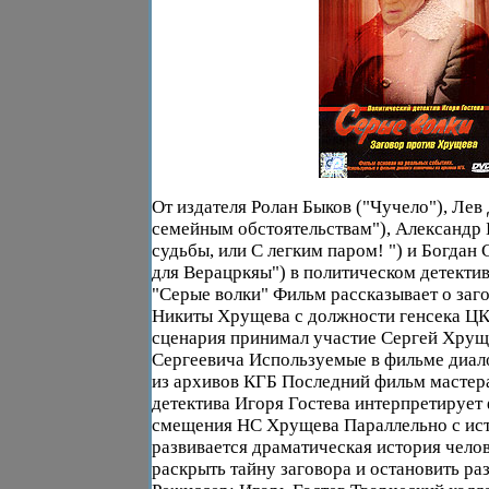
От издателя Ролан Быков ("Чучело"), Лев
семейным обстоятельствам"), Александр 
судьбы, или С легким паром! ") и Богдан 
для Верацркяы") в политическом детектив
"Серые волки" Фильм рассказывает о заг
Никиты Хрущева с должности генсека Ц
сценария принимал участие Сергей Хрущ
Сергеевича Используемые в фильме диал
из архивов КГБ Последний фильм мастер
детектива Игоря Гостева интерпретирует
смещения НС Хрущева Параллельно с ис
развивается драматическая история чело
раскрыть тайну заговора и остановить ра