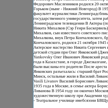
Федорович Масленников родился 20 октяб
Горьком (ныне - Нижний Новгород) В 195
факультет журналистики Ленинградсбпи
государственного университета, затем ра
Ленинградском телевидении В Актеры (по
Никита Михалков (Сэр Генри Баскервиль)
Михалков, сын известного советского пис
Михалкова, внук Петра Кончаловского, б
Кончаловского, родился 21 октября 1945 
Актерское мастерство Никита Сергеевич и
детской студии при Олег Янковский (Дже
Yankovsky Олег Иванович Янковский род
года в Казахстане, в городе Джезказгане, 
были высланы его родители После ареста
Янковских разъехалась: старший брат Рос
Минск, остальные жили в Василий Ливан
Vasili Livanov Василий Борисович Ливан
1935 года в Москве, в семье актера Бори
Ливанова В 1954 году он окончил Моск
художественную школу при Академии худ
- Театральное училище имебсяэзни БВЩук