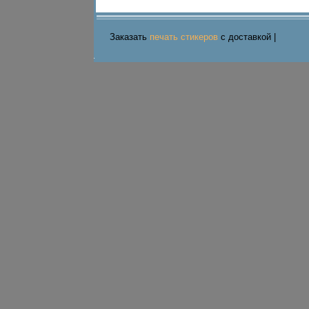
Заказать
печать стикеров
c доставкой |