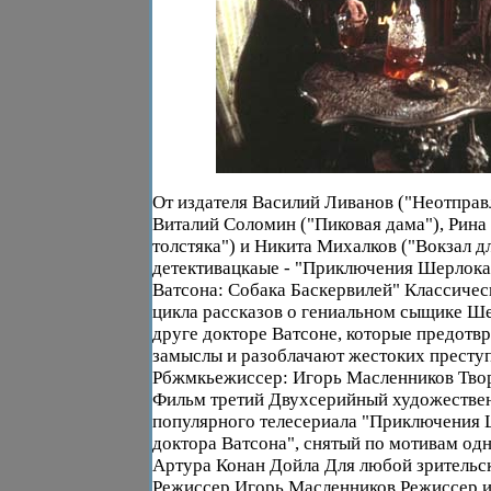
От издателя Василий Ливанов ("Неотправ
Виталий Соломин ("Пиковая дама"), Рина 
толстяка") и Никита Михалков ("Вокзал дл
детективацкаые - "Приключения Шерлока
Ватсона: Собака Баскервилей" Классичес
цикла рассказов о гениальном сыщике Ше
друге докторе Ватсоне, которые предотв
замыслы и разоблачают жестоких престу
Рбжмкьежиссер: Игорь Масленников Твор
Фильм третий Двухсерийный художестве
популярного телесериала "Приключения 
доктора Ватсона", снятый по мотивам од
Артура Конан Дойла Для любой зрительс
Режиссер Игорь Масленников Режиссер и