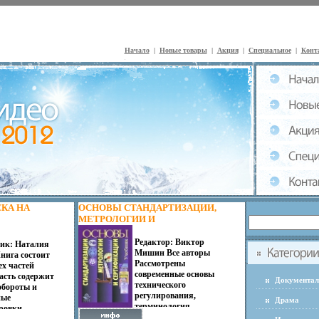
Начало
|
Новые товары
|
Акция
|
Специальное
|
Конт
КА НА
ОСНОВЫ СТАНДАРТИЗАЦИИ,
МЕТРОЛОГИИ И
Т, АСТРЕЛЬ,
СЕРТИФИКАЦИИ
ОЖКА, 128
ИЗДАТЕЛЬСТВО: ЮНИТИ-
Редактор: Виктор
ик: Наталия
9, 5-271-
ДАНА, 2007 Г ТВЕРДЫЙ
Мишин Все авторы
нига состоит
Рассмотрены
2-X ТИРАЖ:
ПЕРЕПЛЕТ, 448 СТР ISBN 978-5-
ех частей
современные основы
4X108/32
238-01173-8 ТИРАЖ: 20000 ЭКЗ
асть содержит
Документа
технического
 11959J.
обороты и
ФОРМАТ: 60X90/16 (~145Х217
регулирования,
ные
ММ) ИНФО 11962J.
Драма
терминология,
ровки,
методология,