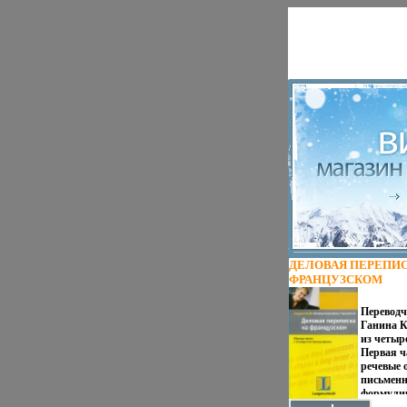
ДЕЛОВАЯ ПЕРЕПИС
ФРАНЦУЗСКОМ
ИЗДАТЕЛЬСТВА: АС
2006 Г МЯГКАЯ ОБЛ
Переводч
СТР ISBN 5-17-033696-
Ганина К
13047-9, 3-468-2993
из четыр
5000 ЭКЗ ФОРМАТ: 8
Первая ч
(~130Х205 ММ) ИНФО
речевые 
письмен
формули