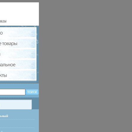
акты
льный